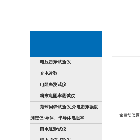
软件展览
电压击穿试验仪
介电常数
电阻率测试仪
粉末电阻率测试仪
落球回弹试验仪,介电击穿强度
全自动便携
测定仪:导体、半导体电阻率
耐电弧测试仪