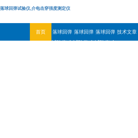
落球回弹试验仪,介电击穿强度测定仪
首页
落球回弹
落球回弹
落球回弹
技术文章
试验仪,介
试验仪,介
试验仪,介
电击穿强
电击穿强
电击穿强
度测定仪
度测定仪
度测定仪