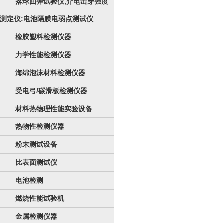
落球回弹试验仪,介电击穿强度
测定仪:电池隔膜电弱点测试仪
橡胶塑料检测仪器
力学性能检测仪器
海绵泡沫材料检测仪器
受电弓/碳滑板检测仪器
材料热物理性能实验设备
热物性检测仪器
粉末测试设备
比表面测试仪
电池检测
燃烧性能试验机
金属检测仪器