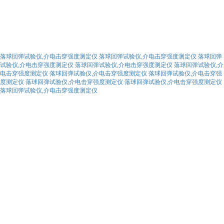
落球回弹试验仪,介电击穿强度测定仪
落球回弹试验仪,介电击穿强度测定仪
落球回弹
试验仪,介电击穿强度测定仪
落球回弹试验仪,介电击穿强度测定仪
落球回弹试验仪,介
电击穿强度测定仪
落球回弹试验仪,介电击穿强度测定仪
落球回弹试验仪,介电击穿强
度测定仪
落球回弹试验仪,介电击穿强度测定仪
落球回弹试验仪,介电击穿强度测定仪
落球回弹试验仪,介电击穿强度测定仪