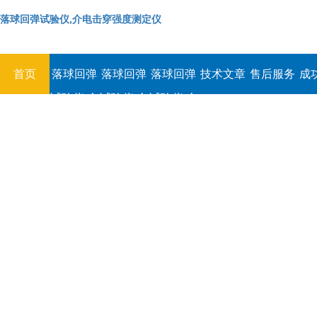
落球回弹试验仪,介电击穿强度测定仪
首页
落球回弹
落球回弹
落球回弹
技术文章
售后服务
成
试验仪,介
试验仪,介
试验仪,介
电击穿强
电击穿强
电击穿强
度测定仪
度测定仪
度测定仪