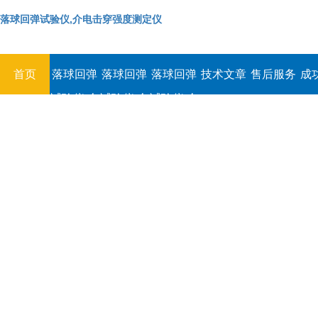
落球回弹试验仪,介电击穿强度测定仪
首页
落球回弹
落球回弹
落球回弹
技术文章
售后服务
成
试验仪,介
试验仪,介
试验仪,介
电击穿强
电击穿强
电击穿强
度测定仪
度测定仪
度测定仪