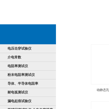
厂品展示出
电压击穿试验仪
介电常数
电阻率测试仪
粉末电阻率测试仪
导体、半导体电阻率
动静态
耐电弧测试仪
漏电起痕试验仪