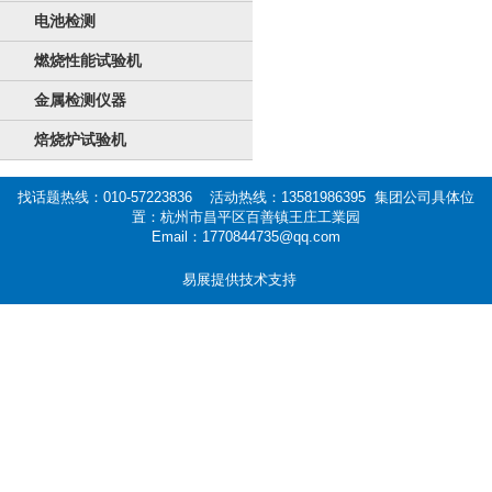
电池检测
燃烧性能试验机
金属检测仪器
焙烧炉试验机
找话题热线：010-57223836 活动热线：13581986395 集团公司具体位
置：杭州市昌平区百善镇王庄工業园
Email：1770844735@qq.com
易展提供技术支持