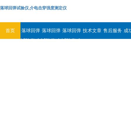
落球回弹试验仪,介电击穿强度测定仪
首页
落球回弹
落球回弹
落球回弹
技术文章
售后服务
成
试验仪,介
试验仪,介
试验仪,介
电击穿强
电击穿强
电击穿强
度测定仪
度测定仪
度测定仪