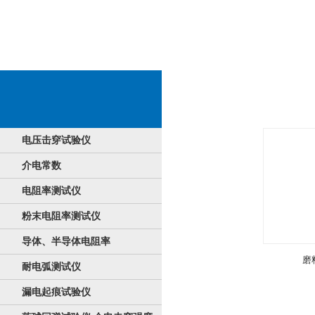
食品显示
电压击穿试验仪
介电常数
电阻率测试仪
粉末电阻率测试仪
导体、半导体电阻率
磨
耐电弧测试仪
漏电起痕试验仪