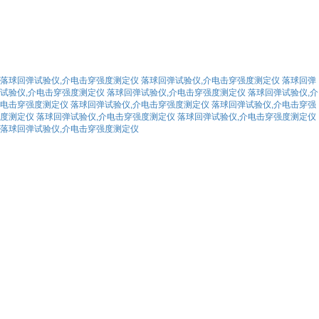
落球回弹试验仪,介电击穿强度测定仪
落球回弹试验仪,介电击穿强度测定仪
落球回弹
试验仪,介电击穿强度测定仪
落球回弹试验仪,介电击穿强度测定仪
落球回弹试验仪,介
电击穿强度测定仪
落球回弹试验仪,介电击穿强度测定仪
落球回弹试验仪,介电击穿强
度测定仪
落球回弹试验仪,介电击穿强度测定仪
落球回弹试验仪,介电击穿强度测定仪
落球回弹试验仪,介电击穿强度测定仪