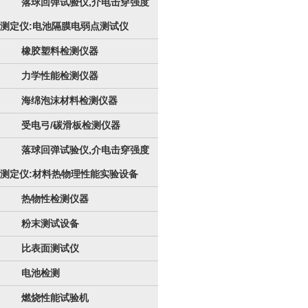
落球回弹试验仪,介电击穿强度
测定仪:电池隔膜电弱点测试仪
橡胶塑料检测仪器
力学性能检测仪器
海绵泡沫材料检测仪器
受电弓/碳滑板检测仪器
落球回弹试验仪,介电击穿强度
测定仪:材料热物理性能实验设备
热物性检测仪器
粉末测试设备
比表面测试仪
电池检测
燃烧性能试验机