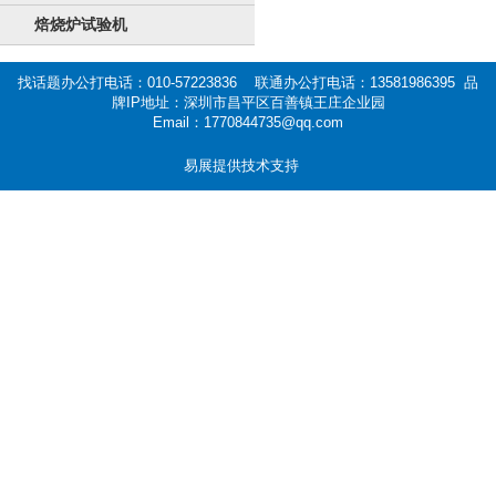
焙烧炉试验机
找话题办公打电话：010-57223836 联通办公打电话：13581986395 品
牌IP地址：深圳市昌平区百善镇王庄企业园
Email：1770844735@qq.com
易展提供技术支持