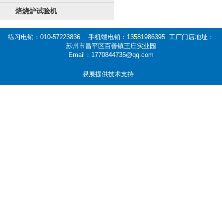
焙烧炉试验机
练习电销：010-57223836 手机端电销：13581986395 工厂门店地址：
苏州市昌平区百善镇王庄实业园
Email：1770844735@qq.com
易展提供技术支持