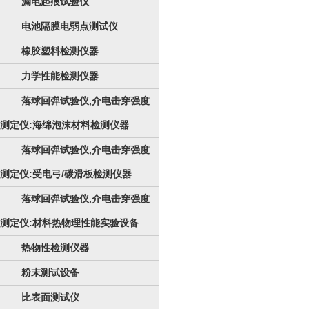
漏电起痕试验仪
电池隔膜电弱点测试仪
橡胶塑料检测仪器
力学性能检测仪器
落球回弹试验仪,介电击穿强度
测定仪:海绵泡沫材料检测仪器
落球回弹试验仪,介电击穿强度
测定仪:受电弓/碳滑板检测仪器
落球回弹试验仪,介电击穿强度
测定仪:材料热物理性能实验设备
热物性检测仪器
粉末测试设备
比表面测试仪