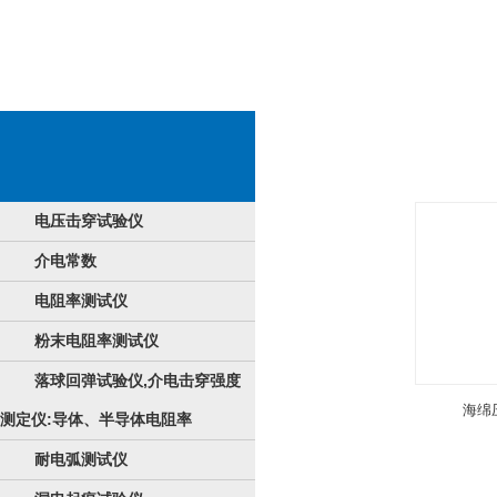
设备风采展示
电压击穿试验仪
介电常数
电阻率测试仪
粉末电阻率测试仪
落球回弹试验仪,介电击穿强度
海绵
测定仪:导体、半导体电阻率
耐电弧测试仪